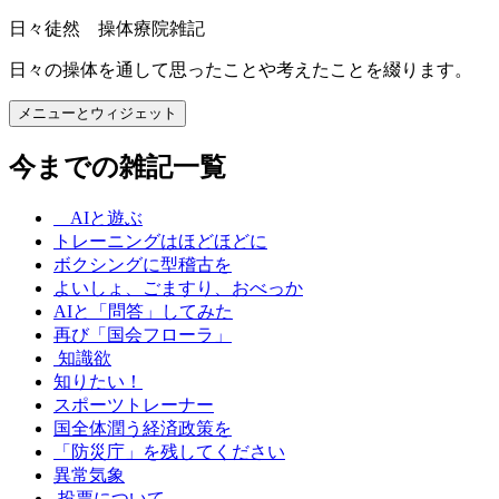
コ
日々徒然 操体療院雑記
ン
日々の操体を通して思ったことや考えたことを綴ります。
テ
ン
メニューとウィジェット
ツ
へ
今までの雑記一覧
ス
キ
ッ
AIと遊ぶ
プ
トレーニングはほどほどに
ボクシングに型稽古を
よいしょ、ごますり、おべっか
AIと「問答」してみた
再び「国会フローラ」
知識欲
知りたい！
スポーツトレーナー
国全体潤う経済政策を
「防災庁」を残してください
異常気象
投票について