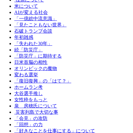
米について
AIが変える社会
「一億総中流意識」
「見たこともない世界」
石破トランプ会談
年初雑感
「失われた30年」
続「防災庁」
「防災庁」に期待する
日米首脳の相性
オリンピックの魔物
変わる選挙
「復旧復興」の「はて？」
ホームラン考
大谷選手推し
女性枠をもっと
泉 房穂氏について
災害列島で大切な事
「会見」の攻防
「回想」の力
「好きなことを仕事にする」について