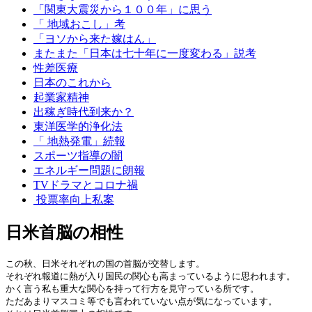
「関東大震災から１００年」に思う
「 地域おこし」考
「ヨソから来た嫁はん」
またまた「日本は七十年に一度変わる」説考
性差医療
日本のこれから
起業家精神
出稼ぎ時代到来か？
東洋医学的浄化法
「 地熱発電」続報
スポーツ指導の闇
エネルギー問題に朗報
TVドラマとコロナ禍
投票率向上私案
日米首脳の相性
この秋、日米それぞれの国の首脳が交替します。
それぞれ報道に熱が入り国民の関心も高まっているように思われます。
かく言う私も重大な関心を持って行方を見守っている所です。
ただあまりマスコミ等でも言われていない点が気になっています。