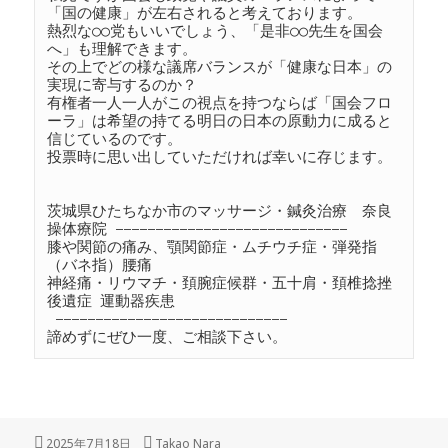
「国の健康」が左右されると考えております。
熱烈な○○党もいいでしょう、「是非○○先生を国会
へ」も理解できます。
その上でどの様な議席バランスが「健康な日本」の
実現に寄与するのか？
有権者一人一人がこの視点を持つならば「国会フロ
ーラ」は希望の持てる明日の日本の原動力に成ると
信じているのです。
投票時に思い出していただければ幸いに存じます。
茨城県ひたちなか市のマッサージ・鍼灸治療　奈良
操体療院 —————————————————————————————
膝や関節の痛み、顎関節症・ムチウチ症・弾発指
（バネ指）腰痛
神経痛・リウマチ・頚腕症候群・五十肩・頚椎捻挫
後遺症 運動器疾患
 —————————————————————————————
諦めずにぜひ一度、ご相談下さい。
投
作
2025年7月18日
Takao Nara