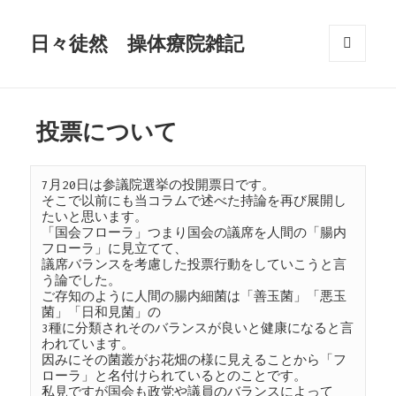
日々徒然 操体療院雑記
メニュ
ーとウ
ィジェ
ット
投票について
7月20日は参議院選挙の投開票日です。
そこで以前にも当コラムで述べた持論を再び展開し
たいと思います。
「国会フローラ」つまり国会の議席を人間の「腸内
フローラ」に見立てて、
議席バランスを考慮した投票行動をしていこうと言
う論でした。
ご存知のように人間の腸内細菌は「善玉菌」「悪玉
菌」「日和見菌」の
3種に分類されそのバランスが良いと健康になると言
われています。
因みにその菌叢がお花畑の様に見えることから「フ
ローラ」と名付けられているとのことです。
私見ですが国会も政党や議員のバランスによって