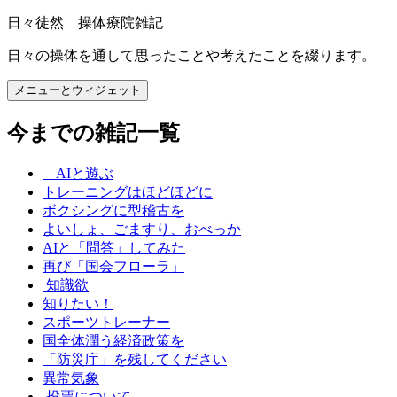
コ
日々徒然 操体療院雑記
ン
日々の操体を通して思ったことや考えたことを綴ります。
テ
ン
メニューとウィジェット
ツ
へ
今までの雑記一覧
ス
キ
ッ
AIと遊ぶ
プ
トレーニングはほどほどに
ボクシングに型稽古を
よいしょ、ごますり、おべっか
AIと「問答」してみた
再び「国会フローラ」
知識欲
知りたい！
スポーツトレーナー
国全体潤う経済政策を
「防災庁」を残してください
異常気象
投票について