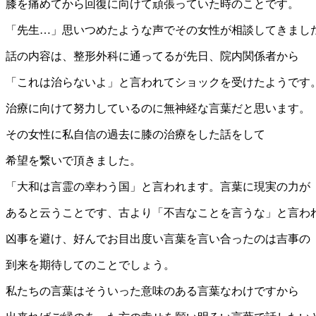
膝を痛めてから回復に向けて頑張っていた時のことです。
「先生…」思いつめたような声でその女性が相談してきまし
話の内容は、整形外科に通ってるが先日、院内関係者から
「これは治らないよ」と言われてショックを受けたようです
治療に向けて努力しているのに無神経な言葉だと思います。
その女性に私自信の過去に膝の治療をした話をして
希望を繋いで頂きました。
「大和は言霊の幸わう国」と言われます。言葉に現実の力が
あると云うことです、古より「不吉なことを言うな」と言わ
凶事を避け、好んでお目出度い言葉を言い合ったのは吉事の
到来を期待してのことでしょう。
私たちの言葉はそういった意味のある言葉なわけですから