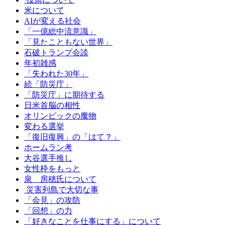
米について
AIが変える社会
「一億総中流意識」
「見たこともない世界」
石破トランプ会談
年初雑感
「失われた30年」
続「防災庁」
「防災庁」に期待する
日米首脳の相性
オリンピックの魔物
変わる選挙
「復旧復興」の「はて？」
ホームラン考
大谷選手推し
女性枠をもっと
泉 房穂氏について
災害列島で大切な事
「会見」の攻防
「回想」の力
「好きなことを仕事にする」について