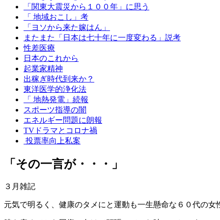
「関東大震災から１００年」に思う
「 地域おこし」考
「ヨソから来た嫁はん」
またまた「日本は七十年に一度変わる」説考
性差医療
日本のこれから
起業家精神
出稼ぎ時代到来か？
東洋医学的浄化法
「 地熱発電」続報
スポーツ指導の闇
エネルギー問題に朗報
TVドラマとコロナ禍
投票率向上私案
「その一言が・・・」
３月雑記
元気で明るく、健康のタメにと運動も一生懸命な６０代の女