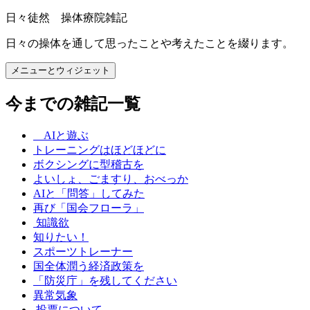
コ
日々徒然 操体療院雑記
ン
日々の操体を通して思ったことや考えたことを綴ります。
テ
ン
メニューとウィジェット
ツ
へ
今までの雑記一覧
ス
キ
ッ
AIと遊ぶ
プ
トレーニングはほどほどに
ボクシングに型稽古を
よいしょ、ごますり、おべっか
AIと「問答」してみた
再び「国会フローラ」
知識欲
知りたい！
スポーツトレーナー
国全体潤う経済政策を
「防災庁」を残してください
異常気象
投票について