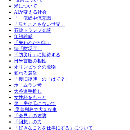
米について
AIが変える社会
「一億総中流意識」
「見たこともない世界」
石破トランプ会談
年初雑感
「失われた30年」
続「防災庁」
「防災庁」に期待する
日米首脳の相性
オリンピックの魔物
変わる選挙
「復旧復興」の「はて？」
ホームラン考
大谷選手推し
女性枠をもっと
泉 房穂氏について
災害列島で大切な事
「会見」の攻防
「回想」の力
「好きなことを仕事にする」について