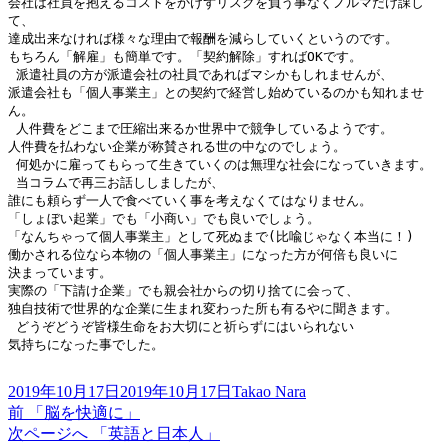
会社は社員を抱えるコストをかけずリスクを負う事なくノルマだけ課し
て、
達成出来なければ様々な理由で報酬を減らしていくというのです。
もちろん「解雇」も簡単です。「契約解除」すればOKです。
 派遣社員の方が派遣会社の社員であればマシかもしれませんが、
派遣会社も「個人事業主」との契約で経営し始めているのかも知れませ
ん。
 人件費をどこまで圧縮出来るか世界中で競争しているようです。
人件費を払わない企業が称賛される世の中なのでしょう。
 何処かに雇ってもらって生きていくのは無理な社会になっていきます。
 当コラムで再三お話ししましたが、
誰にも頼らず一人で食べていく事を考えなくてはなりません。
「しょぼい起業」でも「小商い」でも良いでしょう。
「なんちゃって個人事業主」として死ぬまで(比喩じゃなく本当に！)
働かされる位なら本物の「個人事業主」になった方が何倍も良いに
決まっています。
実際の「下請け企業」でも親会社からの切り捨てに会って、
独自技術で世界的な企業に生まれ変わった所も有るやに聞きます。
 どうぞどうぞ皆様生命をお大切にと祈らずにはいられない
気持ちになった事でした。
投
作
2019年10月17日
2019年10月17日
Takao Nara
稿
前
成
前
「脳を快適に」
投
日:
の
次
者
次ページへ
「英語と日本人」