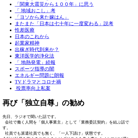
「関東大震災から１００年」に思う
「 地域おこし」考
「ヨソから来た嫁はん」
またまた「日本は七十年に一度変わる」説考
性差医療
日本のこれから
起業家精神
出稼ぎ時代到来か？
東洋医学的浄化法
「 地熱発電」続報
スポーツ指導の闇
エネルギー問題に朗報
TVドラマとコロナ禍
投票率向上私案
再び「独立自尊」の勧め
先日、ラジオで聞いた話です。
 会社で働く人間を「個人事業主」として「業務委託契約」を結ぶ話で
す。
 社員でも派遣社員でも無く、「一人下請け」状態です。