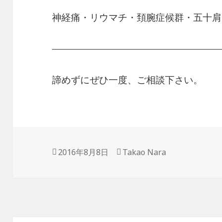
神経痛・リウマチ・頚腕症候群・五十肩
——————————————————
諦めずにぜひ一度、ご相談下さい。
投
作
2016年8月8日
Takao Nara
稿
成
日:
者