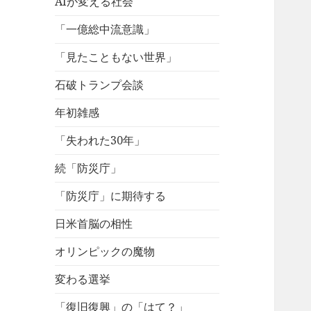
AIが変える社会
「一億総中流意識」
「見たこともない世界」
石破トランプ会談
年初雑感
「失われた30年」
続「防災庁」
「防災庁」に期待する
日米首脳の相性
オリンピックの魔物
変わる選挙
「復旧復興」の「はて？」